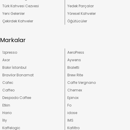
Türk Kahvesi Cezvesi
Yedek Parçalar
Yeni Gelenler
Yöresel Kahveler
Çekirdek Kahveler
Öğütücüler
Markalar
1zpresso
AeroPress
Axor
Aywens
Bakır İstanbul
Bialetti
Bravilor Bonamat
Brew Rite
Cafec
Caffe Vergnano
Caffeo
Chemex
Despado Coffee
Epinox
Etkin
Fo
Hario
idose
İlly
IMS
Kaffelogic
Kafiltro