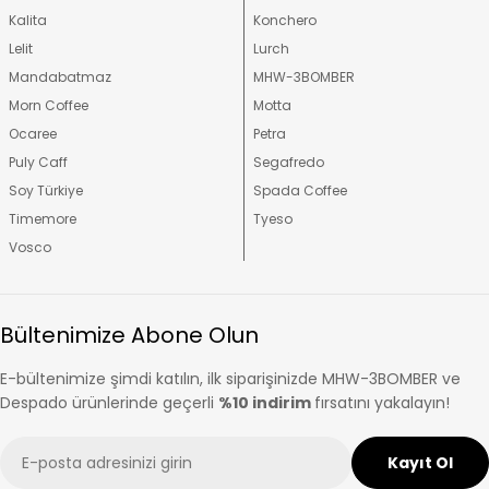
Kalita
Konchero
Lelit
Lurch
Mandabatmaz
MHW-3BOMBER
Morn Coffee
Motta
Ocaree
Petra
Puly Caff
Segafredo
Soy Türkiye
Spada Coffee
Timemore
Tyeso
Vosco
Bültenimize Abone Olun
E-bültenimize şimdi katılın, ilk siparişinizde MHW-3BOMBER ve
Despado ürünlerinde geçerli
%10 indirim
fırsatını yakalayın!
E-
Kayıt Ol
posta