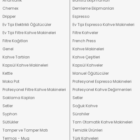
Anahtarlık
Barista Ekipmanları
Chemex
Demleme Ekipmanları
Dripper
Espresso
Ev Tipi Elektrikli Öğütücüler
Ev Tipi Espresso Kahve Makineleri
Ev Tipi Filtre Kahve Makineleri
Filtre Kahveler
Filtre Kağıtları
French Press
Genel
Kahve Makineleri
Kahve Tartıları
Kahve Çeşitleri
Kapsül Kahve Makineleri
Kapsül Kahveler
Kettle
Manuel Öğütücüler
Moka Pot
Profesyonel Espresso Makineleri
Profesyonel Filtre Kahve Makineleri
Profesyonel Kahve Değirmenleri
Saklama Kapları
Setler
Setler
Soğuk Kahve
Syphon
Sürahiler
Sütlükler
Tam Otomatik Kahve Makineleri
Tamper ve Tamper Matı
Temizlik Ürünleri
Termos - Mug
Türk Kahveleri