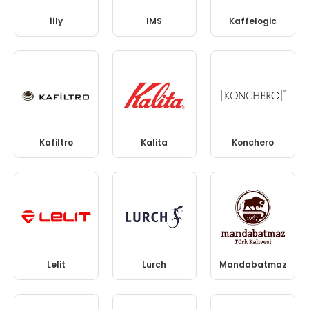
İlly
IMS
Kaffelogic
Kafiltro
Kalita
Konchero
Lelit
Lurch
Mandabatmaz