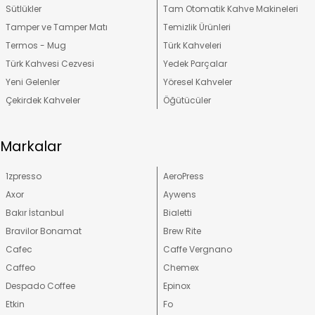
Sütlükler
Tam Otomatik Kahve Makineleri
Tamper ve Tamper Matı
Temizlik Ürünleri
Termos - Mug
Türk Kahveleri
Türk Kahvesi Cezvesi
Yedek Parçalar
Yeni Gelenler
Yöresel Kahveler
Çekirdek Kahveler
Öğütücüler
Markalar
1zpresso
AeroPress
Axor
Aywens
Bakır İstanbul
Bialetti
Bravilor Bonamat
Brew Rite
Cafec
Caffe Vergnano
Caffeo
Chemex
Despado Coffee
Epinox
Etkin
Fo