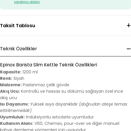
yardımcı olalım
.
Taksit Tablosu
Teknik Özellikler
Epinox Barista Slim Kettle Teknik Özellikleri
Kapasite:
1200 ml
Renk:
Siyah
Malzeme:
Paslanmaz çelik gövde
Akış Ucu:
Kontrollü ve hassas su dökümü sağlayan özel ince
akış ucu
Isı Dayanımı:
Yüksek ısıya dayanıklıdır
(doğrudan ateşe temas
ettirilmemelidir)
Uyumluluk:
İndüksiyonlu ısıtıcılarla uyumludur
Kullanım Alanı:
V60, Chemex, pour-over ve diğer manuel
kahve demleme yöntemleri için uygundur