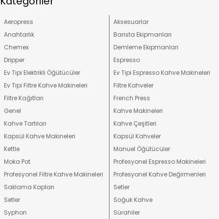
Kategoriler
Aeropress
Aksesuarlar
Anahtarlık
Barista Ekipmanları
Chemex
Demleme Ekipmanları
Dripper
Espresso
Ev Tipi Elektrikli Öğütücüler
Ev Tipi Espresso Kahve Makineleri
Ev Tipi Filtre Kahve Makineleri
Filtre Kahveler
Filtre Kağıtları
French Press
Genel
Kahve Makineleri
Kahve Tartıları
Kahve Çeşitleri
Kapsül Kahve Makineleri
Kapsül Kahveler
Kettle
Manuel Öğütücüler
Moka Pot
Profesyonel Espresso Makineleri
Profesyonel Filtre Kahve Makineleri
Profesyonel Kahve Değirmenleri
Saklama Kapları
Setler
Setler
Soğuk Kahve
Syphon
Sürahiler