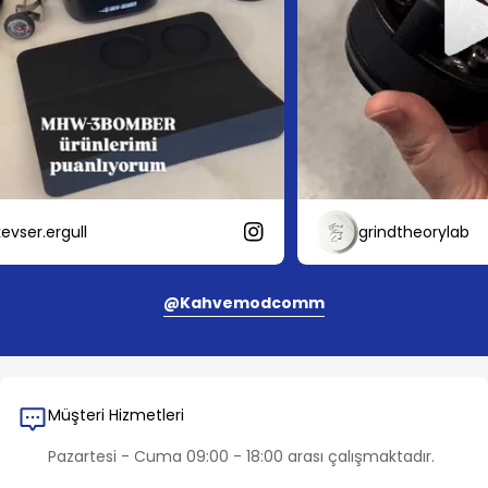
ser.ergull
grindtheorylab
@kahvemodcomm
Müşteri Hizmetleri
Pazartesi - Cuma 09:00 - 18:00 arası çalışmaktadır.