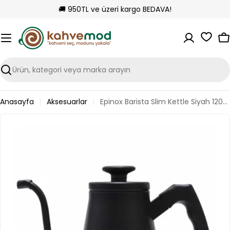
İçeriği
🚚 950TL ve üzeri kargo BEDAVA!
atla
S
Ara
Anasayfa
Aksesuarlar
Epinox Barista Slim Kettle Siyah 1200 Ml