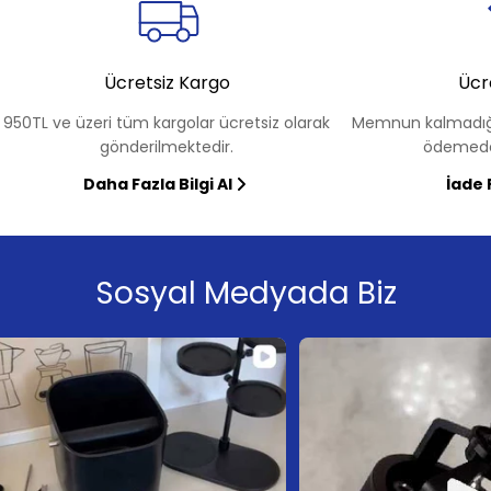
Ücretsiz Kargo
Ücr
950TL ve üzeri tüm kargolar ücretsiz olarak
Memnun kalmadığı
gönderilmektedir.
ödemede
Daha Fazla Bilgi Al
İade 
Sosyal Medyada Biz