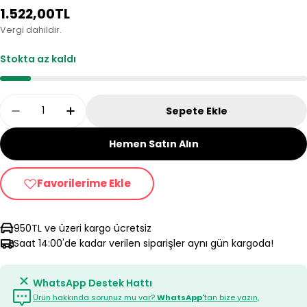
Normal
1.522,00TL
fiyat
Vergi dahildir.
Stokta az kaldı
Adet
Sepete Ekle
Epinox Barista Slim Kettle Siyah 1200 Ml Için M
Epinox Barista Slim Kettle Siyah 1200 M
Hemen Satın Alın
Favorilerime Ekle
950TL ve üzeri kargo ücretsiz
Saat 14:00'de kadar verilen siparişler aynı gün kargoda!
WhatsApp Destek Hattı
Ürün hakkında sorunuz mu var?
WhatsApp'
tan bize yazın,