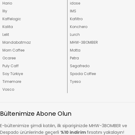
Hario
idose
İlly
IMS
Kaffelogic
Kafiltro
Kalita
Konchero
Lelit
Lurch
Mandabatmaz
MHW-3BOMBER
Morn Coffee
Motta
Ocaree
Petra
Puly Caff
Segafredo
Soy Türkiye
Spada Coffee
Timemore
Tyeso
Vosco
Bültenimize Abone Olun
E-bültenimize şimdi katılın, ilk siparişinizde MHW-3BOMBER ve
Despado ürünlerinde geçerli
%10 indirim
fırsatını yakalayın!